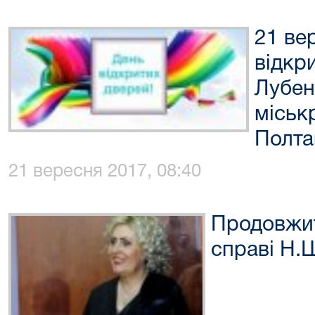
21 ве
відкр
Лубен
міськ
Полта
21 вересня 2017, 08:40
Продовжит
справі Н.