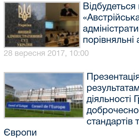
Відбудеться
«Австрійська
адміністрати
порівняльні 
28 вересня 2017, 10:00
Презентація
результата
діяльності 
доброчеснос
стандартів 
Європи