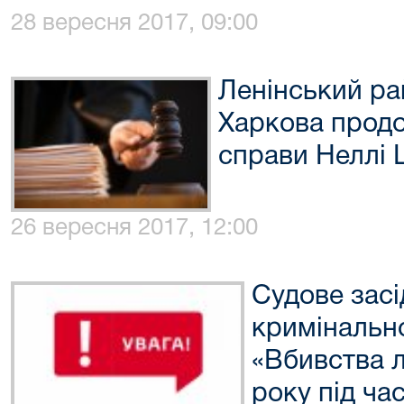
28 вересня 2017, 09:00
Ленінський ра
Харкова прод
справи Неллі
26 вересня 2017, 12:00
Судове засі
кримінальн
«Вбивства 
року під ч