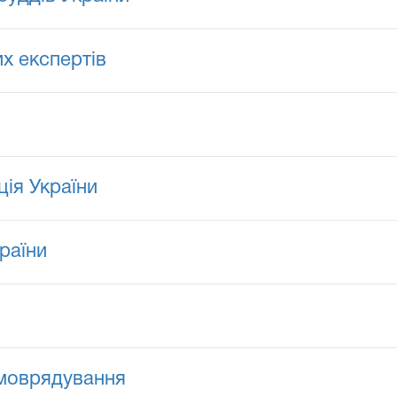
х експертів
ія України
раїни
амоврядування