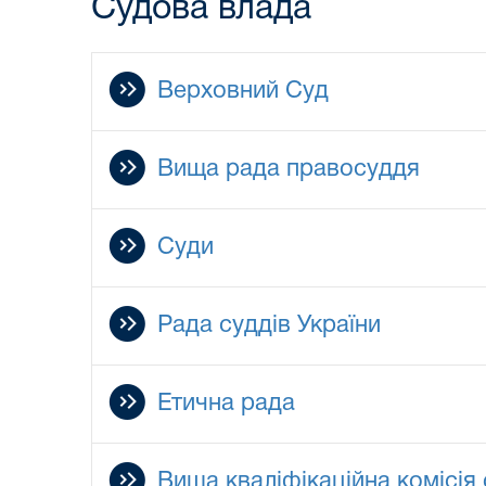
Судова влада
Верховний Суд
Вища рада правосуддя
Суди
Рада суддів України
Етична рада
Вища кваліфікаційна комісія 