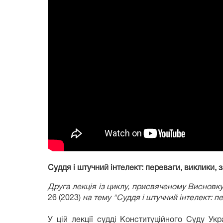
Суддя і штучний інтелект: переваги, виклики, з
Друга лекція із циклу, присвяченому Висновк
26 (2023)
на тему "Суддя і штучний інтелект: п
У цій лекції судді Конституційного Суду Ук