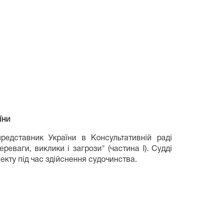
їни
редставник України в Консультативній раді
реваги, виклики і загрози" (частина І). Судді
кту під час здійснення судочинства.