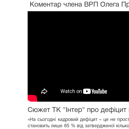
Коментар члена ВРП Олега Пру
Сюжет ТК "Інтер" про дефіцит 
«На сьогодні кадровий дефіцит – це не прост
становить лише 65 % від затвердженої кількос