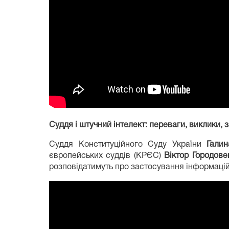
Суддя і штучний інтелект: переваги, виклики, з
Суддя Конституційного Суду України
Гали
європейських суддів (КРЄС)
Віктор Городове
розповідатимуть про застосування інформаційн