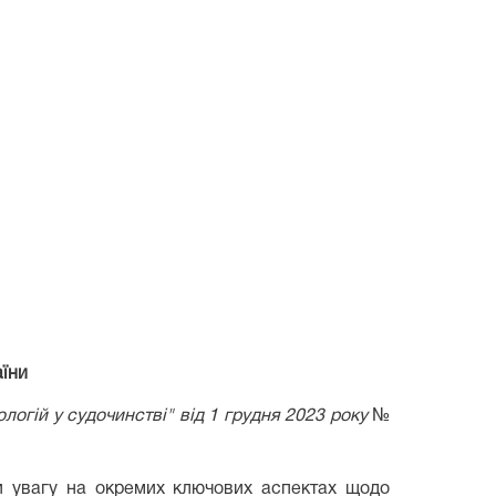
аїни
огій у судочинстві" від 1 грудня 2023 року
№
 увагу на окремих ключових аспектах щодо