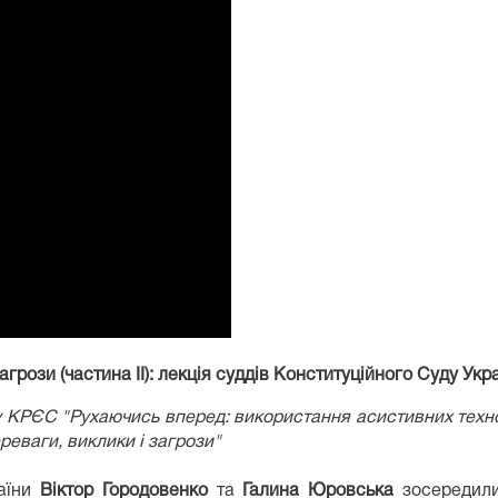
агрози (частина ІІ): лекція суддів Конституційного Суду Укр
у КРЄС "Рухаючись вперед: використання асистивних технол
ереваги, виклики і загрози"
раїни
Віктор Городовенко
та
Галина Юровська
зосередили