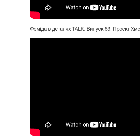
Феміда в деталях TALK. Випуск 63. Проєкт Хм