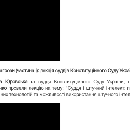
агрози (частина І): лекція суддів Конституційного Суду Укра
на Юровська
та суддя Конституційного Суду України, п
нко
провели лекцію на тему: "Суддя і штучний інтелект: пе
их технологій та можливості використання штучного інтеле