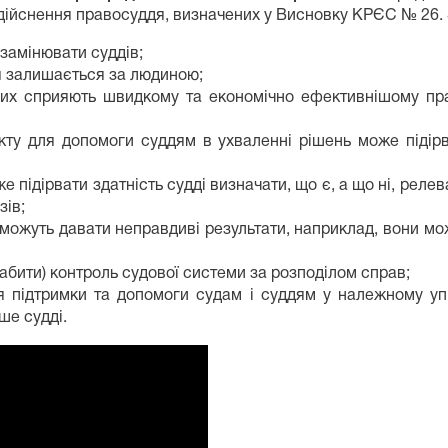
здійснення правосуддя, визначених у Висновку КРЄС № 26. 
 замінювати суддів;
ня залишається за людиною;
аних сприяють швидкому та економічно ефективнішому пр
кту для допомоги суддям в ухваленні рішень може підірв
 підірвати здатність судді визначати, що є, а що ні, реле
зів;
и, можуть давати неправдиві результати, наприклад, вони 
абити) контроль судової системи за розподілом справ;
 підтримки та допомоги судам і суддям у належному упр
ше судді.