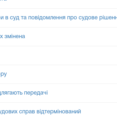
и в суд та повідомлення про судове рішен
их змінена
ору
длягають передачі
удових справ відтермінований