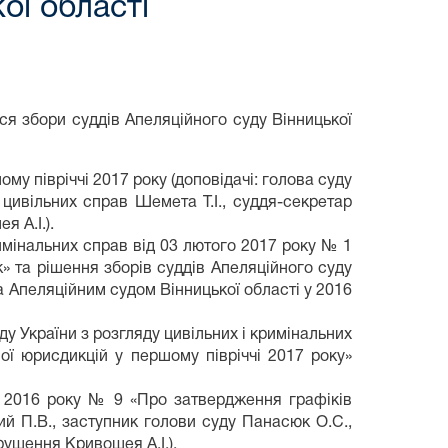
ої області
ся збори суддів Апеляційного суду Вінницької
у півріччі 2017 року (доповідачі: голова суду
 цивільних справ Шемета Т.І., суддя-секретар
 А.І.).
имінальних справ від 03 лютого 2017 року № 1
к» та рішення зборів суддів Апеляційного суду
а Апеляційним судом Вінницької області у 2016
 України з розгляду цивільних і кримінальних
ої юрисдикцій у першому півріччі 2017 року»
ня 2016 року № 9 «Про затвердження графіків
ий П.В., заступник голови суду Панасюк О.С.,
рушення Кривошея А.І.).