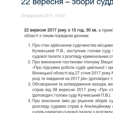
22 вересня – збори судд
22 вересня 2017, 15:30
22 вересня 2017 року о 15 год. 30 хв.
в примі
області з таким порядком денним:
Про стан здійснення судочинства місцевим
Кучевський П.В., заступник голови суду 
судової палати з розгляду кримінальних с
Про виконання постанови пленуму Вищого 
«Про підсумки роботи судів цивільної і к
Вінницької області від 27 січня 2017 рок
році та завдання на 2017 рік» (доповідач: 
Обговорення та затвердження заходів, ви
справ від 08 вересня 2017 року «Про ст
(доповідач: голова суду Кучевський П.В.).
Про внесення змін до рішення зборів су
розгляду судових справ в Апеляційному с
суддя-секретар судової палати з розгляду