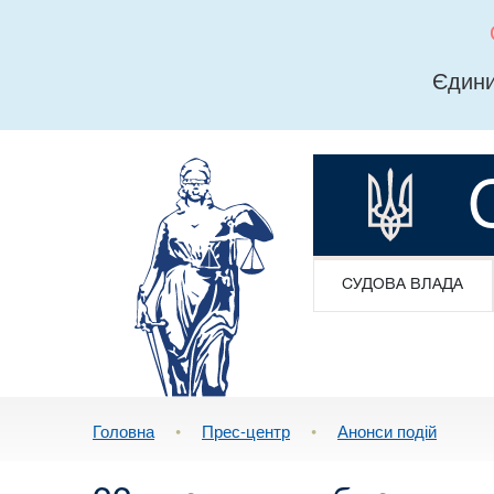
Єдини
СУДОВА ВЛАДА
Головна
•
Прес-центр
•
Анонси подій