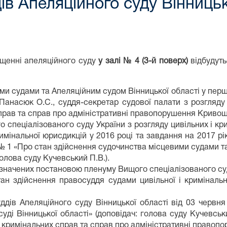
ів Апеляційного суду Вінницьк
щенні апеляційного суду
у залі № 4 (3-й поверх)
відбудуть
и судами та Апеляційним судом Вінницької області у першом
Панасюк О.С., суддя-секретар судової палати з розгляду
прав та справ про адміністративні правопорушення Кривошея
спеціалізованого суду України з розгляду цивільних і кр
римінальної юрисдикцій у 2016 році та завдання на 2017 рі
у № 1 «Про стан здійснення судочинства місцевими судами т
голова суду Кучевський П.В.).
значених постановою пленуму Вищого спеціалізованого суду
ан здійснення правосуддя судами цивільної і кримінальн
ддів Апеляційного суду Вінницької області від 03 черв
уді Вінницької області» (доповідач: голова суду Кучевськ
 кримінальних справ та справ про адміністративні правопо