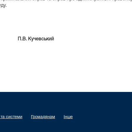
уду.
. Кучевський
 та системи
Громадянам
Інше