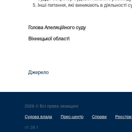
Інші питання, які виникають в діяльності с
Голова Апеляційного суду
Вінницької області П.В
Джерело
2026 © Всі права захищені
Судова влада
Прес-центр
Справи
Реєстри
v1.38.1