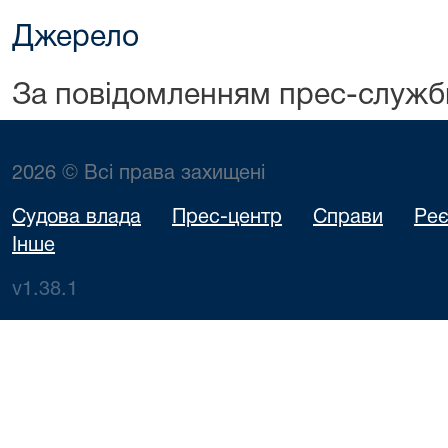
Джерело
За повідомленням прес-служ
2026 © Всі права захищені
Судова влада
Прес-центр
Справи
Реє
Інше
v1.38.1