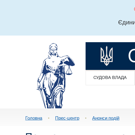
Єдини
СУДОВА ВЛАДА
Головна
•
Прес-центр
•
Анонси подій