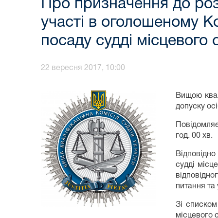
Про призначення до роз
участі в оголошеному Ко
посаду судді місцевого 
22 вересня 2017, 10:00
Вищою квал
допуску осі
Повідомляєм
год. 00 хв.
Відповідно
судді місц
відповідно
питання та
Зі списком
місцевого 