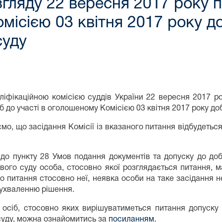
гляду 22 вересня 2017 року п
місією 03 квітня 2017 року д
суду
іфікаційною комісією суддів України 22 вересня 2017 р
б до участі в оголошеному Комісією 03 квітня 2017 року доб
о, що засідання Комісії із вказаного питання відбудеться з
 до пункту 28 Умов подання документів та допуску до добо
евого суду особа, стосовно якої розглядається питання, м
го питання стосовно неї, неявка особи на таке засідання 
 ухваленню рішення.
 осіб, стосовно яких вирішуватиметься питання допуску 
суду, можна ознайомитись за
посиланням.