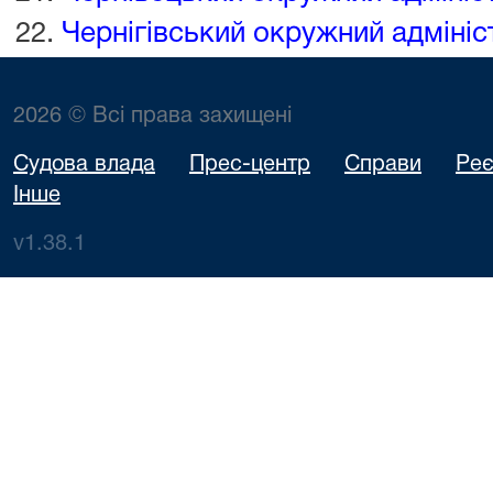
Чернігівський окружний адмініс
2026 © Всі права захищені
Судова влада
Прес-центр
Справи
Реє
Інше
v1.38.1