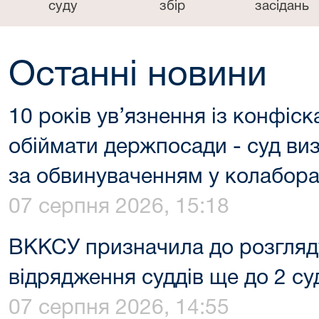
суду
збір
засідань
Останні новини
10 років ув’язнення із конфіс
обіймати держпосади - суд ви
за обвинуваченням у колаборац
07 серпня 2026, 15:18
ВККСУ призначила до розгляд
відрядження суддів ще до 2 су
07 серпня 2026, 14:55