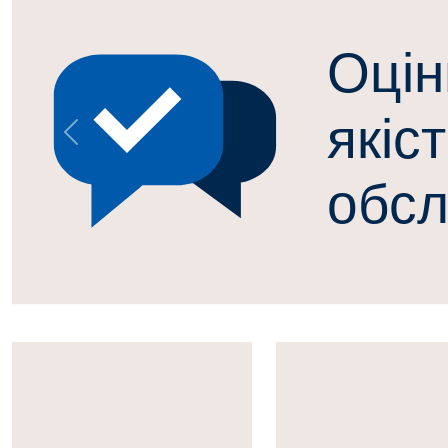
Попередній
Президент
Верховна
України
Рада
України