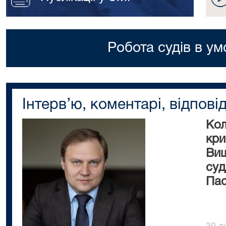
Робота судів в ум
Інтерв’ю, коментарі, відповід
Кол
кри
Вищ
суд
Пас