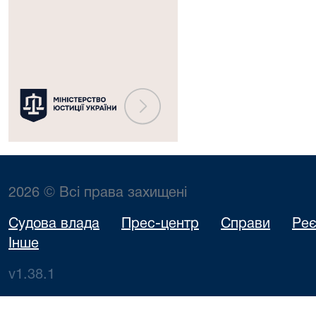
юстиції
України
2026 © Всі права захищені
Судова влада
Прес-центр
Справи
Реє
Інше
v1.38.1