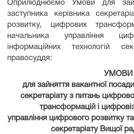
Оприлюднюємо Умови для зайн
заступника керівника секретар
розвитку, цифрових трансфор
начальника управління ци
інформаційних технологій се
правосуддя:
УМОВИ
для зайняття вакантної посад
секретаріату з питань цифров
трансформацій і цифровіз
управління
цифрового розвитку та
секретаріату Вищої р