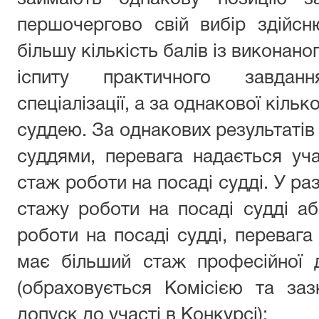
першочергово свій вибір здійсн
більшу кількість балів із виконано
іспиту практичного завданн
спеціалізації, а за однакової кільк
суддею. За однакових результатів у
суддями, перевага надається уч
стаж роботи на посаді судді. У ра
стажу роботи на посаді судді а
роботи на посаді судді, перевага
має більший стаж професійної д
(обраховується Комісією та заз
допуск до участі в Конкурсі);