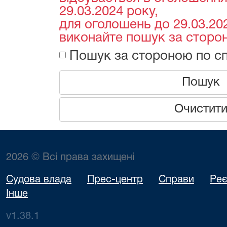
29.03.2024 року,
для оголошень до 29.03.202
виконайте пошук за сторон
Пошук за стороною по сп
Пошук
Очистит
2026 © Всі права захищені
Судова влада
Прес-центр
Справи
Реє
Інше
v1.38.1