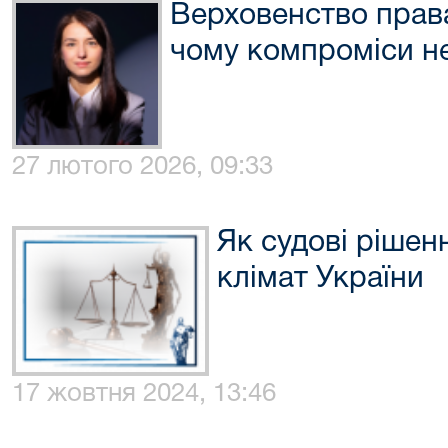
Верховенство права
чому компроміси н
27 лютого 2026, 09:33
Як судові рішен
клімат України
17 жовтня 2024, 13:46