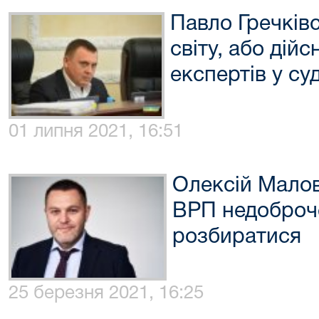
Павло Гречків
світу, або дій
експертів у су
01 липня 2021, 16:51
Олексій Малов
ВРП недоброче
розбиратися
25 березня 2021, 16:25