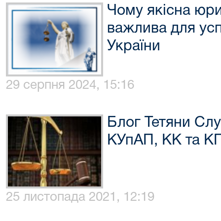
Чому якісна юри
важлива для усп
України
29 серпня 2024, 15:16
Блог Тетяни Слу
КУпАП, КК та К
25 листопада 2021, 12:19