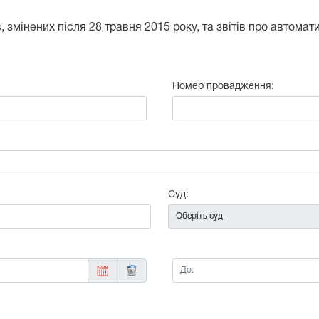
 змінених після 28 травня 2015 року, та звітів про автома
Номер провадження:
:
Суд:
До: