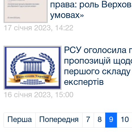
права: роль Верхов
умовах»
17 січня 2023, 14:22
РСУ оголосила 
пропозицій щод
першого складу
експертів
16 січня 2023, 15:00
Перша
Попередня
7
8
9
10