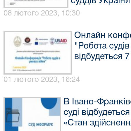
суддів Україн
08 лютого 2023, 10:30
Онлайн конфе
"Робота судів
відбудеться 7
01 лютого 2023, 16:24
В Івано-Франкі
суді відбудетьс
«Стан здійснен