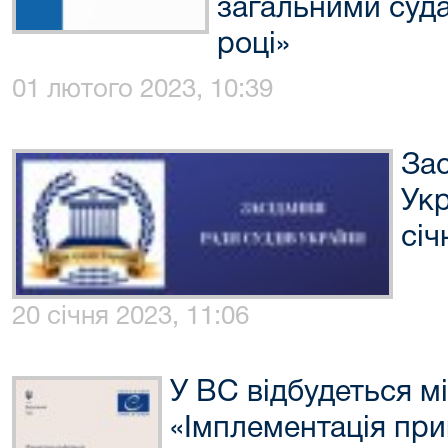
загальними суда
році»
01 лютого 2023, 10:39
Зас
Укр
січ
20 січня 2023, 11:06
У ВС відбудеться 
«Імплементація пр