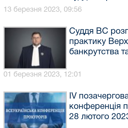
13 березня 2023, 09:56
Суддя ВС розп
практику Верх
банкрутства т
01 березня 2023, 12:01
ІV позачергов
конференція п
28 лютого 202