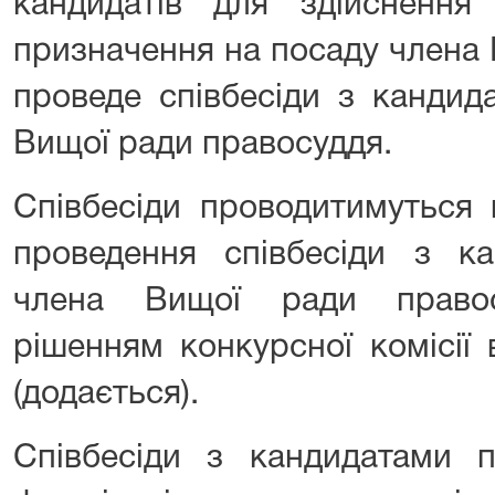
кандидатів для здійснення
призначення на посаду члена
проведе співбесіди з кандид
Вищої ради правосуддя.
Співбесіди проводитимуться 
проведення співбесіди з к
члена Вищої ради правос
рішенням конкурсної комісії 
(додається).
Співбесіди з кандидатами п