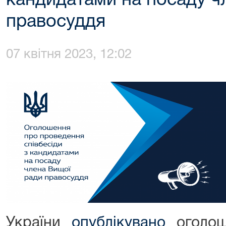
кандидатами на посаду ч
правосуддя
07 квітня 2023, 12:02
України
опублікувано
оголош