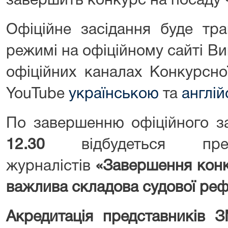
завершить конкурс на посаду
Офіційне засідання буде тр
режимі на офіційному сайті В
офіційних каналах Конкурсної
YouTube
українською
та
англі
По завершенню офіційного з
12.30
відбудеться прес
журналістів
«Завершення конк
важлива складова судової ре
Акредитація представників З