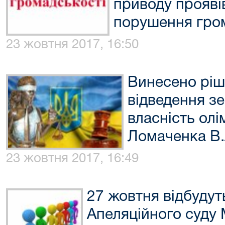
приводу проявів
порушення гро
23 жовтня 2017, 16:50
Винесено ріш
відведення зе
власність олі
Ломаченка В.
23 жовтня 2017, 16:49
27 жовтня відбудут
Апеляційного суду 