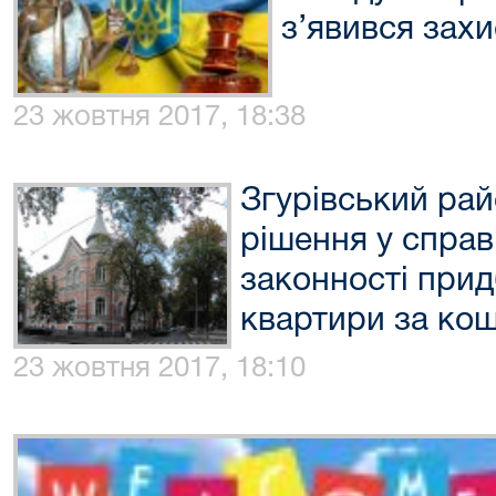
з’явився захи
23 жовтня 2017, 18:38
Згурівський ра
рішення у спра
законності при
квартири за ко
23 жовтня 2017, 18:10