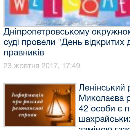
Дніпропетровському окружном
суді провели "День відкритих д
правників
23 жовтня 2017, 17:49
Ленінський 
Миколаєва р
42 особи є 
шахрайських 