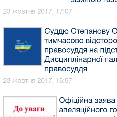
заміною газ
23 жовтня 2017, 17:07
Суддю Степанову О
тимчасово відсторо
правосуддя на підс
Дисциплінарної па
правосуддя
23 жовтня 2017, 16:57
Офіційна заява
апеляційного г