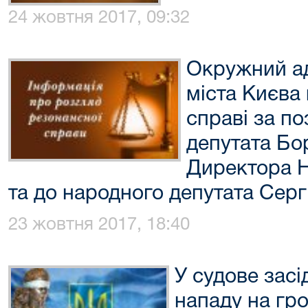
24 жовтня 2017, 09:32
Окружний ад
міста Києва
справі за п
депутата Бо
Директора 
та до народного депутата Сер
23 жовтня 2017, 18:40
У судове засі
нападу на гр