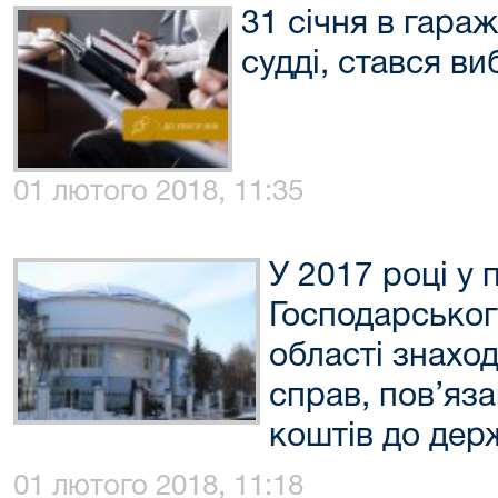
31 січня в гараж
судді, стався ви
01 лютого 2018, 11:35
У 2017 році у
Господарськог
області знаход
справ, пов’яз
коштів до дер
01 лютого 2018, 11:18