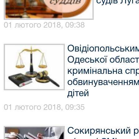
судів Луг
01 лютого 2018, 09:38
Овідіопольськи
Одеської област
кримінальна сп
обвинуваченням 
дітей
01 лютого 2018, 09:35
Сокирянський р