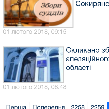
Сокирянс
01 лютого 2018, 09:15
Скликано зб
апеляційног
області
01 лютого 2018, 08:48
Перша
Попередня
2258
2259