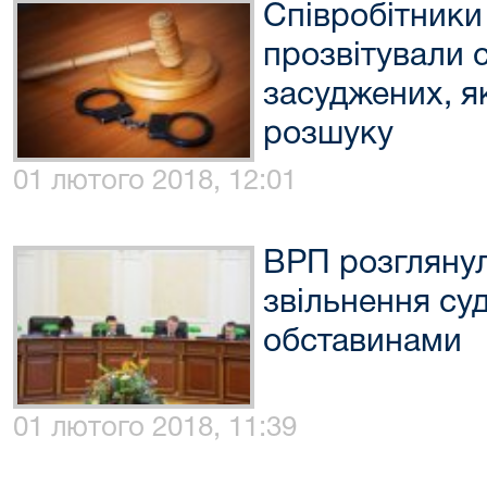
Співробітники
прозвітували 
засуджених, я
розшуку
01 лютого 2018, 12:01
ВРП розглянул
звільнення су
обставинами
01 лютого 2018, 11:39