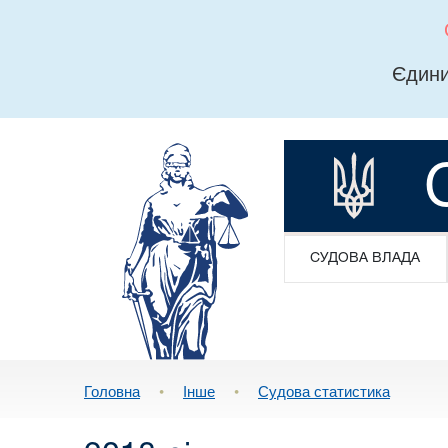
Єдини
СУДОВА ВЛАДА
Головна
•
Інше
•
Судова статистика