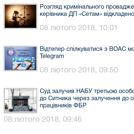
Розгляд кримінального провадже
керівника ДП «Сетам» відкладено
08 лютого 2018, 10:01
Відтепер спілкуватися з ВОАС м
Telegram
08 лютого 2018, 09:50
Суд залучив НАБУ третьою особо
до Ситника через залучення до о
працівників ФБР
08 лютого 2018, 09:46