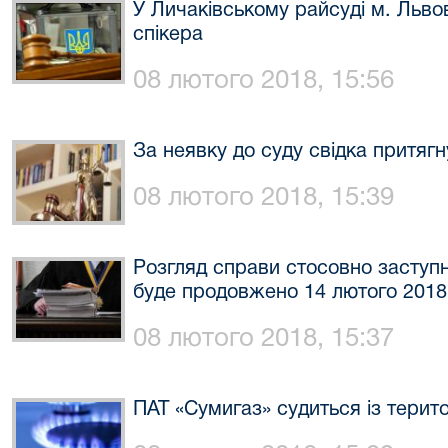
У Личаківському райсуді м. Льво
спікера
08 лютого 2018, 15:56
За неявку до суду свідка притягн
08 лютого 2018, 15:39
Розгляд справи стосовно заступ
буде продовжено 14 лютого 2018
08 лютого 2018, 15:37
ПАТ «Сумигаз» судиться із терит