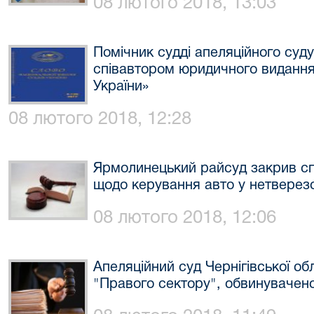
08 лютого 2018, 13:03
Помічник судді апеляційного суду
співавтором юридичного видання
України»
08 лютого 2018, 12:28
Ярмолинецький райсуд закрив с
щодо керування авто у нетверезо
08 лютого 2018, 12:06
Апеляційний суд Чернігівської о
"Правого сектору", обвинувачено