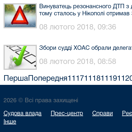
Винуватець резонансного ДТП з д
тому сталось у Нікополі отримав
08 лютого 2018, 09:36
Збори судді ХОАС обрали делегата
08 лютого 2018, 08:58
Перша
Попередня
1117
1118
1119
112
2026 © Всі права захищені
Судова влада
Прес-центр
Справи
Реє
Інше