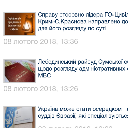
Справу стосовно лідера ГО«Циві
Крим»С.Краснова направлено до
для його розгляду по суті
08 лютого 2018, 13:36
Лебединський райсуд Сумської о
щодо розгляду адміністративних 
МВС
08 лютого 2018, 13:26
Україна може стати осередком п
суддів Євразії, які спеціалізуют