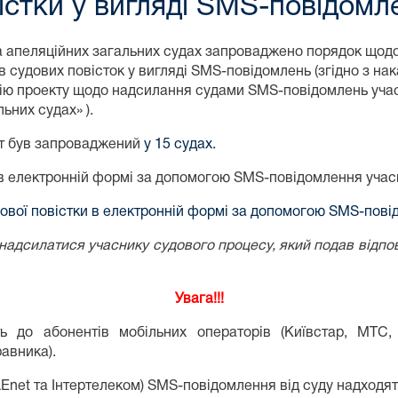
істки у вигляді SMS-повідомл
 та апеляційних загальних судах запроваджено порядок що
 судових повісток у вигляді SMS-повідомлень (згідно з на
ію проекту щодо надсилання судами SMS-повідомлень учас
ьних судах» ).
кт був запроваджений
у 15 судах.
 в електронній формі за допомогою SMS-повідомлення учас
ової повістки в електронній формі за допомогою SMS-пов
надсилатися учаснику судового процесу, який подав відпов
Увага!!!
ь до абонентів мобільних операторів (Київстар, МТС,
авника).
net та Інтертелеком) SMS-повідомлення від суду надходят