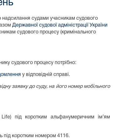
ень
до надсилання судами учасникам судового
казом
Державної судової адміністрації України
никам судового процесу (кримінального
нику судового процесу потрібно:
ідомлення
у відповідній справі.
ідну заявку до суду, на його номер мобільного
 Life) під коротким альфанумеричним ім’ям
ь під коротким номером 4116.