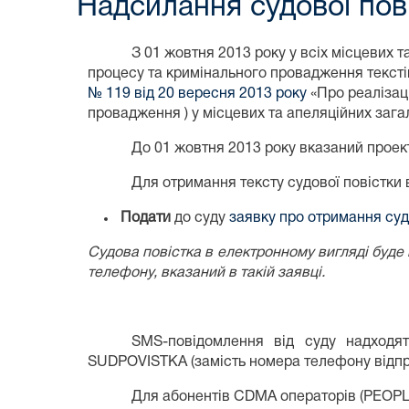
Надсилання судової пов
З 01 жовтня 2013 року у всіх місцевих
процесу та кримінального провадження текстів
№ 119 від 20 вересня 2013 року
«Про реалізац
провадження ) у місцевих та апеляційних загал
До 01 жовтня 2013 року вказаний прое
Для отримання тексту судової повістки
Подати
до суду
заявку про отримання суд
Судова повістка в електронному вигляді буде 
телефону, вказаний в такій заявці.
SMS-повідомлення від суду надходят
SUDPOVISTKA (замість номера телефону відпр
Для абонентів CDMA операторів (PEOPLE