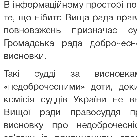
В інформаційному просторі п
те, що нібито Вища рада прав
повноважень призначає су
Громадська рада доброчесно
висновки.
Такі судді за висновк
«недоброчесними» доти, док
комісія суддів України не в
Вищої ради правосуддя п
висновку про недоброчесн