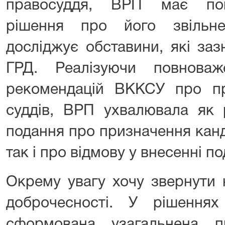
правосуддя, ВРП має пов
рішення про його звільн
досліджує обставини, які за
ГРД. Реалізуючи повнова
рекомендацій ВККСУ про п
суддів, ВРП ухвалювала як 
подання про призначення канд
так і про відмову у внесенні п
Окрему увагу хочу звернути 
доброчесності. У рішенн
сформована узагальнена п