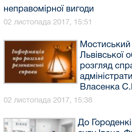
неправомірної вигоди
02 листопада 2017, 15:51
Мостиський
Львівської 
розгляд спр
адміністрати
Власенка С.
02 листопада 2017, 15:38
До Городенк