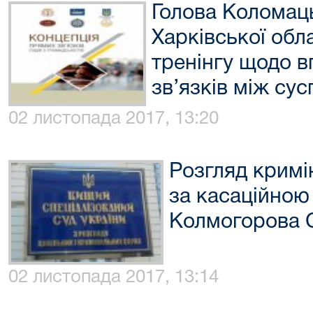
Голова Коломац
Харківської обла
тренінгу щодо 
зв’язків між су
02 листопада 2017, 13:20
Розгляд крим
за касаційною
Колмогорова С
02 листопада 2017, 13:14