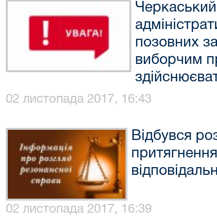
Черкаський
адміністра
позовних за
виборчим п
здійснюєва
02 листопада 2017, 16:43
Відбувся ро
притягнення
відповідаль
02 листопада 2017, 16:39