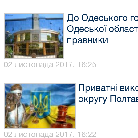
До Одеського г
Одеської област
правники
02 листопада 2017, 16:25
Приватні вик
округу Полтав
02 листопада 2017, 16:22