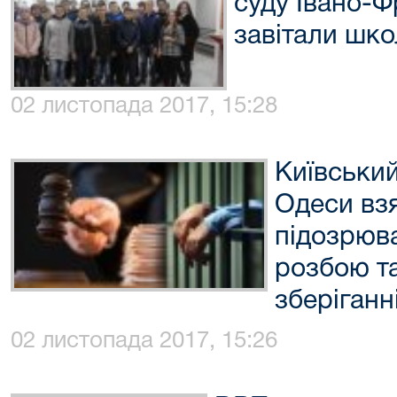
суду Івано-Ф
завітали шко
02 листопада 2017, 15:28
Київський
Одеси взя
підозрюва
розбою т
зберіганн
02 листопада 2017, 15:26