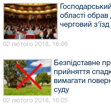
Господарський
області обрав 
черговий з'їзд
02 лютого 2018, 16:06
Безпідставне п
прийняття спад
вимагати поверн
суду
02 лютого 2018, 16:05