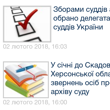
Зборами суддів 
обрано делегата
суддів України
02 лютого 2018, 16:03
У січні до Скадо
Херсонської обла
звернень осіб пр
архіву суду
02 лютого 2018, 16:00