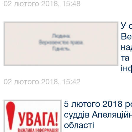
02 лютого 2018, 15:48
У 
Ве
на
та
ін
02 лютого 2018, 15:42
5 лютого 2018 р
суддів Апеляцій
області