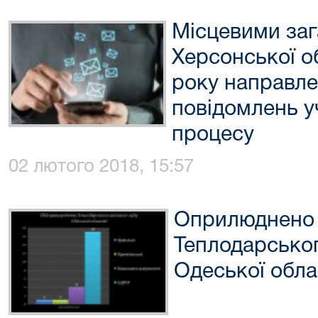
Місцевими за
Херсонської об
року направл
повідомлень у
процесу
02 лютого 2018, 15:57
Оприлюднено 
Теплодарськог
Одеської обла