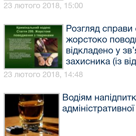
23 лютого 2018, 15:00
Розгляд справи 
жорстоко повод
відкладено у зв’
захисника (із в
23 лютого 2018, 14:48
Водіям напідпитк
адміністративної