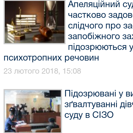
Апеляційний су
частково задо
слідчого про з
запобіжного зах
підозрюються у
психотропних речовин
23 лютого 2018, 15:08
Підозрювані у в
зґвалтуванні ді
суду в СІЗО