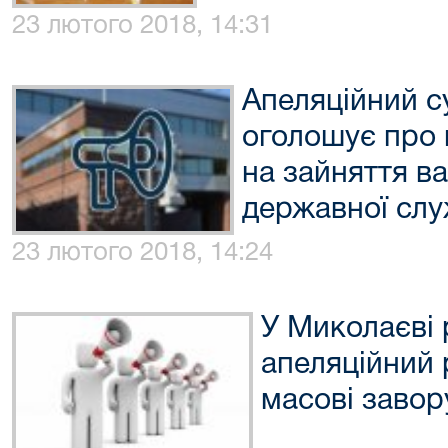
23 лютого 2018, 14:31
Апеляційний с
оголошує про 
на зайняття в
державної слу
23 лютого 2018, 14:24
У Миколаєві
апеляційний 
масові завор