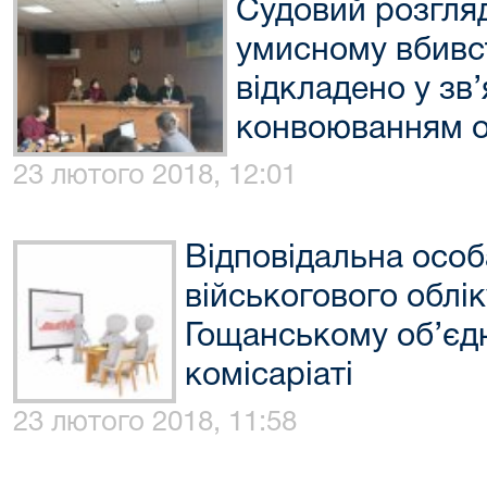
Судовий розгля
умисному вбивст
відкладено у зв’
конвоюванням о
23 лютого 2018, 12:01
Відповідальна особ
військогового облі
Гощанському об’єд
комісаріаті
23 лютого 2018, 11:58