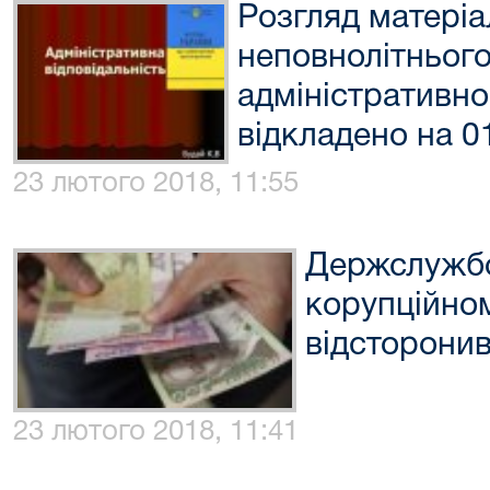
Розгляд матеріа
неповнолітнього
адміністративн
відкладено на 0
23 лютого 2018, 11:55
Держслужбо
корупційном
відсторонив
23 лютого 2018, 11:41