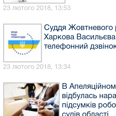
23 лютого 2018, 13:53
Суддя Жовтневого 
Харкова Васильєва
телефонний дзвінок
23 лютого 2018, 13:34
В Апеляційному
відбулась нар
підсумків роб
судів області