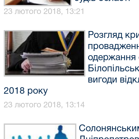
23 лютого 2018, 13:21
Розгляд кр
провадженн
одержання
Білопільсь
вигоди відк
2018 року
23 лютого 2018, 13:14
Солонянськи