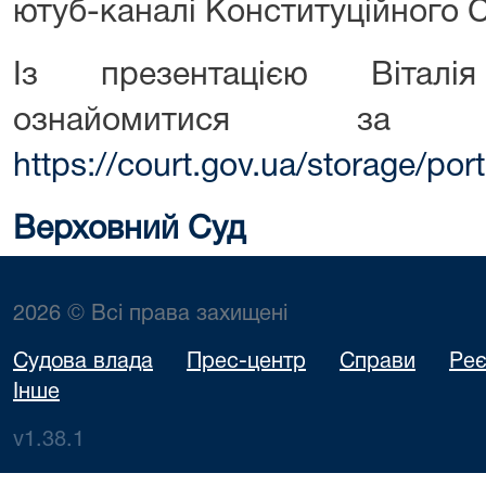
ютуб-каналі Конституційного С
Із презентацією Вітал
ознайомитися за
https://court.gov.ua/storage/po
Верховний Суд
2026 © Всі права захищені
Судова влада
Прес-центр
Справи
Реє
Інше
v1.38.1