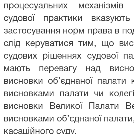
процесуальних механізмів 
судової практики вказуют
застосування норм права в по
слід керуватися тим, що вис
судових рішеннях судової па
мають перевагу над виснов
висновки об’єднаної палати 
висновками палати чи колегі
висновки Великої Палати В
висновками об’єднаної палати, 
касаційного суду.