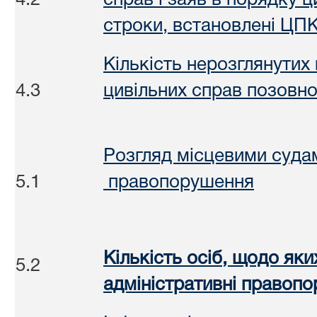
4.2
справ і заяв в порядку 
строки, встановлені ЦПК
Кількість нерозглянутих
4.3
цивільних справ позовн
Розгляд місцевими судам
5.1
правопорушення
Кількість осіб, щодо як
5.2
адміністративні правоп