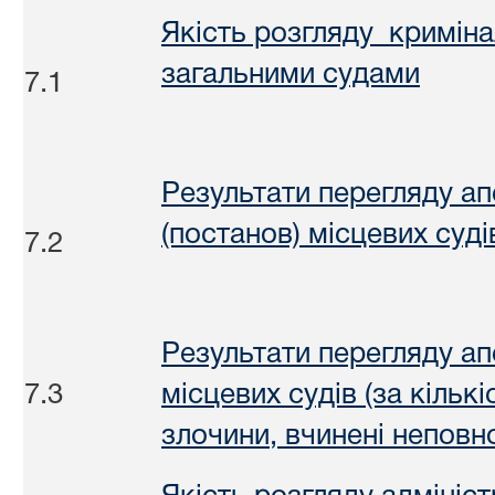
Якість розгляду кримін
загальними судами
7.1
Результати перегляду а
(постанов) місцевих суд
7.2
Результати перегляду ап
7.3
місцевих судів (за кількі
злочини, вчинені неповн