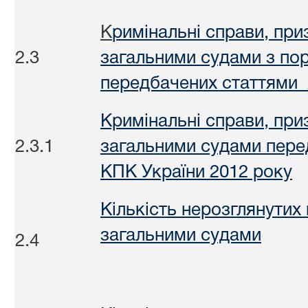
К
римінальні справи, при
2.3
загальними судами з по
передбачених статтями 
Кримінальні справи, при
2.3.1
загальними судами пере
КПК України 2012 року
Кількість нерозглянутих
загальними судами
2.4