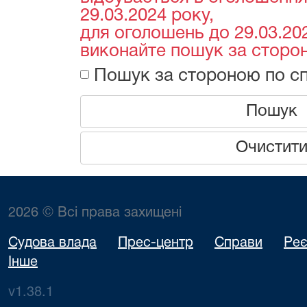
29.03.2024 року,
для оголошень до 29.03.202
виконайте пошук за сторон
Пошук за стороною по сп
Пошук
Очистит
2026 © Всі права захищені
Судова влада
Прес-центр
Справи
Реє
Інше
v1.38.1