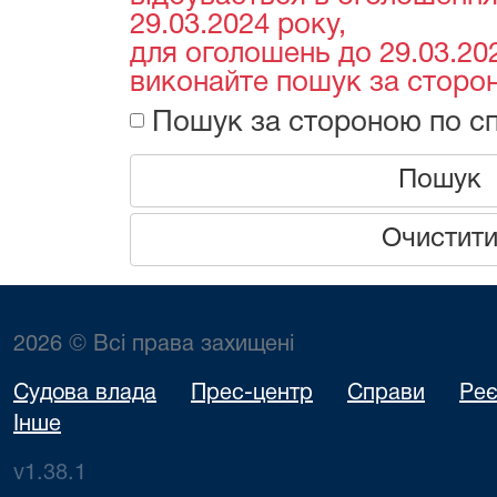
29.03.2024 року,
для оголошень до 29.03.202
виконайте пошук за сторон
Пошук за стороною по сп
Пошук
Очистит
2026 © Всі права захищені
Судова влада
Прес-центр
Справи
Реє
Інше
v1.38.1