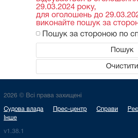
29.03.2024 року,
для оголошень до 29.03.202
виконайте пошук за сторон
Пошук за стороною по сп
Пошук
Очистит
2026 © Всі права захищені
Судова влада
Прес-центр
Справи
Реє
Інше
v1.38.1