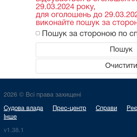
29.03.2024 року,
для оголошень до 29.03.202
виконайте пошук за сторон
Пошук за стороною по сп
Пошук
Очистит
2026 © Всі права захищені
Судова влада
Прес-центр
Справи
Реє
Інше
v1.38.1