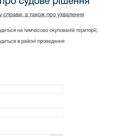
 про судове рішення
ду справи, а також про ухвалення
диться на тимчасово окупованій території;
одиться в районі проведення