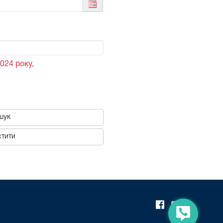
024 року,
шук
тити