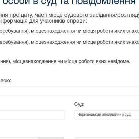
особи в суд та повідомлення
ня про дату, час і місце судового засідання/розгля
інформація для учасників справи:
еребування), місцезнаходження чи місця роботи яких знахо
перебування), місцезнаходження чи місце роботи яких знах
ння), місцезнаходження чи місце роботи яких невідоме.
звою:
Суд: