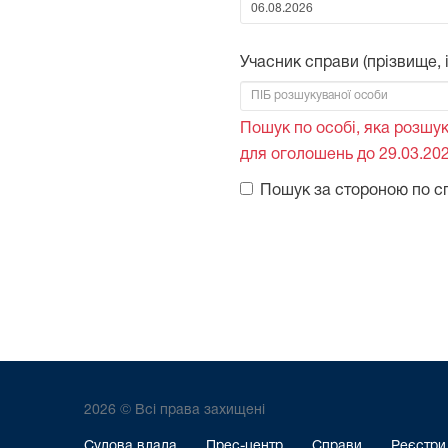
Від:
Учасник справи (прізвище, ім
Пошук по особі, яка розшук
для оголошень до 29.03.202
Пошук за стороною по с
2026 © Всі права захищені
Судова влада
Прес-центр
Справи
Реєстри