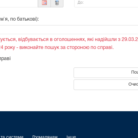
До:
`я, по батькові):
ується, відбувається в оголошеннях, які надійшли з 29.03.2
4 року - виконайте пошук за стороною по справі.
праві
По
Очис
 та системи
Громадянам
Інше