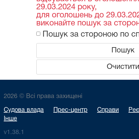
29.03.2024 року,
для оголошень до 29.03.202
виконайте пошук за сторон
Пошук за стороною по сп
Пошук
Очистит
2026 © Всі права захищені
Судова влада
Прес-центр
Справи
Реє
Інше
v1.38.1