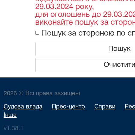
29.03.2024 року,
для оголошень до 29.03.202
виконайте пошук за сторон
Пошук за стороною по сп
Пошук
Очистит
2026 © Всі права захищені
Судова влада
Прес-центр
Справи
Реє
Інше
v1.38.1