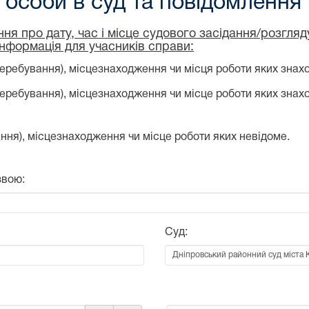
особи в суд та повідомлення
ня про дату, час і місце судового засідання/розгля
інформація для учасників справи:
еребування), місцезнаходження чи місця роботи яких знахо
перебування), місцезнаходження чи місце роботи яких знах
ння), місцезнаходження чи місце роботи яких невідоме.
звою:
Суд: