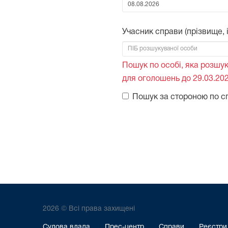
Від:
Учасник справи (прізвище, ім
Пошук по особі, яка розшук
для оголошень до 29.03.202
Пошук за стороною по с
2026 © Всі права захищені
Судова влада
Прес-центр
Справи
Реєстри