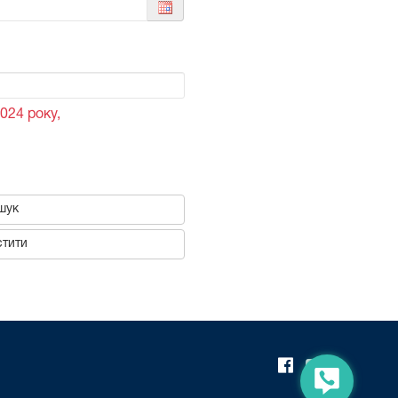
024 року,
шук
тити