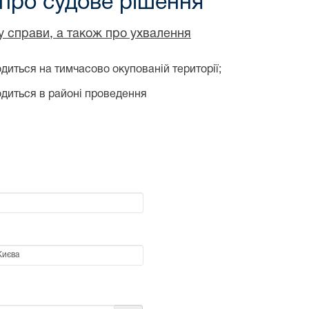
 про судове рішення
ду справи, а також про ухвалення
диться на тимчасово окупованій території;
одиться в районі проведення