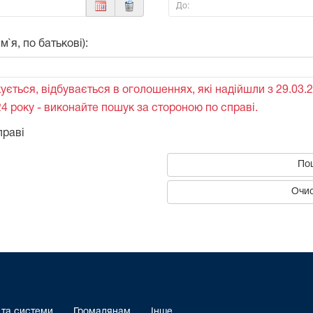
До:
`я, по батькові):
ується, відбувається в оголошеннях, які надійшли з 29.03.2
4 року - виконайте пошук за стороною по справі.
праві
По
Очис
 та системи
Громадянам
Інше