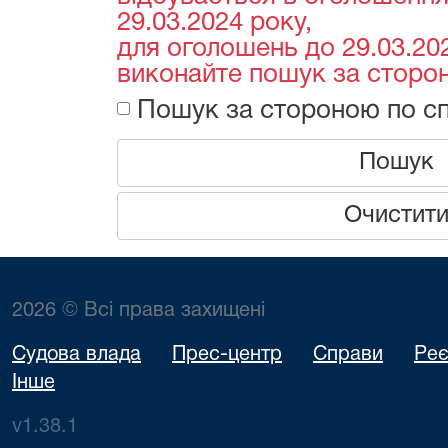
29.03.2024 року,
для оголошень до 29.03.202
виконайте пошук за сторон
Пошук за стороною по сп
Пошук
Очистит
2026 © Всі права захищені
Судова влада
Прес-центр
Справи
Реє
Інше
v1.38.1