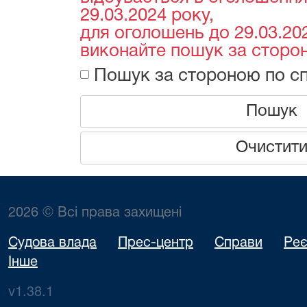
29.03.2024 року,
для оголошень до 29.03.202
виконайте пошук за сторон
Пошук за стороною по сп
Пошук
Очистит
2026 © Всі права захищені
Судова влада
Прес-центр
Справи
Реє
Інше
v1.38.1