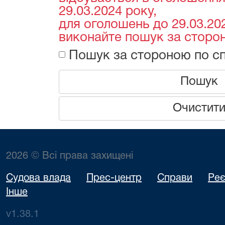
29.03.2024 року,
для оголошень до 29.03.202
виконайте пошук за сторон
Пошук за стороною по сп
Пошук
Очистит
2026 © Всі права захищені
Судова влада
Прес-центр
Справи
Реє
Інше
v1.38.1