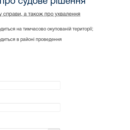
 про судове рішення
ду справи, а також про ухвалення
диться на тимчасово окупованій території;
одиться в районі проведення