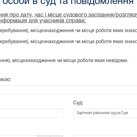
особи в суд та повідомлення
ня про дату, час і місце судового засідання/розгля
інформація для учасників справи:
еребування), місцезнаходження чи місця роботи яких знахо
перебування), місцезнаходження чи місце роботи яких знах
ння), місцезнаходження чи місце роботи яких невідоме.
звою:
Суд: