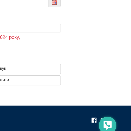
024 року,
шук
тити