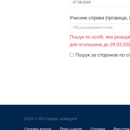
Від:
Учасник справи (прізвище, ім
Пошук по особі, яка розшук
для оголошень до 29.03.202
Пошук за стороною по с
2026 © Всі права захищені
Судова влада
Прес-центр
Справи
Реєстри