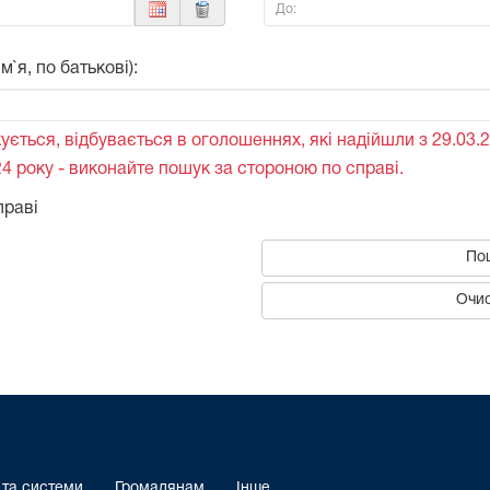
До:
`я, по батькові):
ується, відбувається в оголошеннях, які надійшли з 29.03.2
4 року - виконайте пошук за стороною по справі.
праві
По
Очис
 та системи
Громадянам
Інше