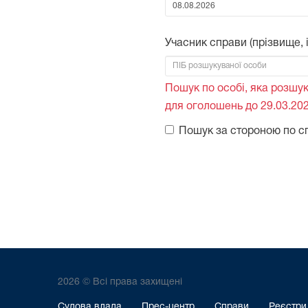
Від:
Учасник справи (прізвище, ім
Пошук по особі, яка розшук
для оголошень до 29.03.202
Пошук за стороною по с
2026 © Всі права захищені
Судова влада
Прес-центр
Справи
Реєстри