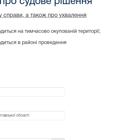
 про судове рішення
ду справи, а також про ухвалення
диться на тимчасово окупованій території;
одиться в районі проведення