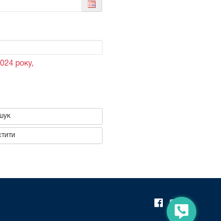
024 року,
шук
тити