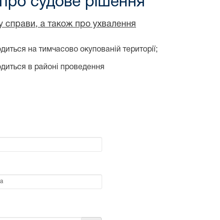
 про судове рішення
ду справи, а також про ухвалення
диться на тимчасово окупованій території;
одиться в районі проведення