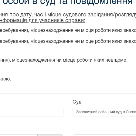
особи в суд та повідомлення
ня про дату, час і місце судового засідання/розгля
інформація для учасників справи:
еребування), місцезнаходження чи місця роботи яких знахо
перебування), місцезнаходження чи місце роботи яких знах
ння), місцезнаходження чи місце роботи яких невідоме.
звою:
Суд: