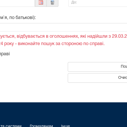
До:
`я, по батькові):
ується, відбувається в оголошеннях, які надійшли з 29.03.2
4 року - виконайте пошук за стороною по справі.
праві
По
Очис
 та системи
Громадянам
Інше