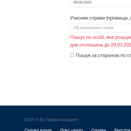
Від:
Учасник справи (прізвище, ім
Пошук по особі, яка розшук
для оголошень до 29.03.202
Пошук за стороною по с
2026 © Всі права захищені
Судова влада
Прес-центр
Справи
Реєстри