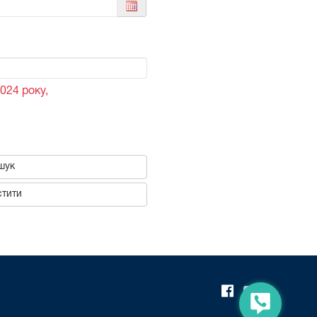
024 року,
шук
тити