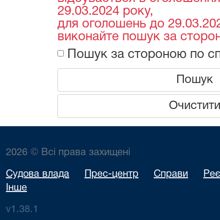
29.03.2024 року,
для оголошень до 29.03.202
виконайте пошук за сторон
Пошук за стороною по сп
Пошук
Очистит
2026 © Всі права захищені
Судова влада
Прес-центр
Справи
Реє
Інше
v1.38.1