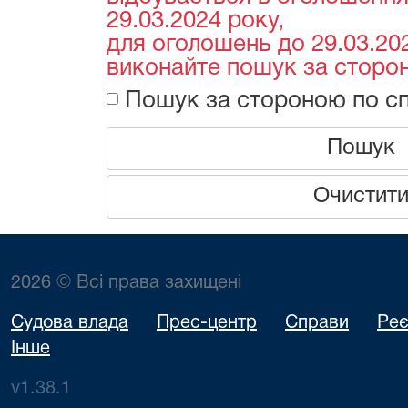
29.03.2024 року,
для оголошень до 29.03.202
виконайте пошук за сторон
Пошук за стороною по сп
Пошук
Очистит
2026 © Всі права захищені
Судова влада
Прес-центр
Справи
Реє
Інше
v1.38.1