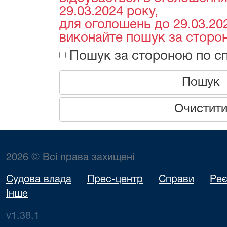
29.03.2024 року,
для оголошень до 29.03.202
виконайте пошук за сторон
Пошук за стороною по сп
Пошук
Очистит
2026 © Всі права захищені
Судова влада
Прес-центр
Справи
Реє
Інше
v1.38.1