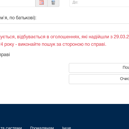
До:
`я, по батькові):
ується, відбувається в оголошеннях, які надійшли з 29.03.2
4 року - виконайте пошук за стороною по справі.
праві
По
Очис
 та системи
Громадянам
Інше