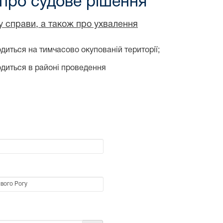
 про судове рішення
ду справи, а також про ухвалення
диться на тимчасово окупованій території;
одиться в районі проведення