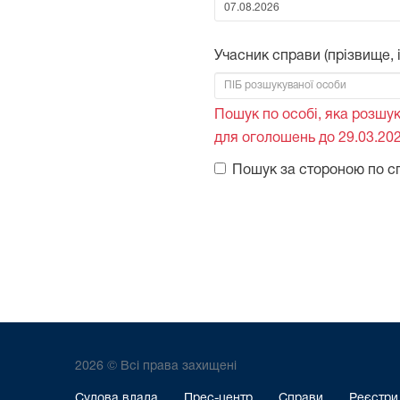
Від:
Учасник справи (прізвище, ім
Пошук по особі, яка розшук
для оголошень до 29.03.202
Пошук за стороною по с
2026 © Всі права захищені
Судова влада
Прес-центр
Справи
Реєстри