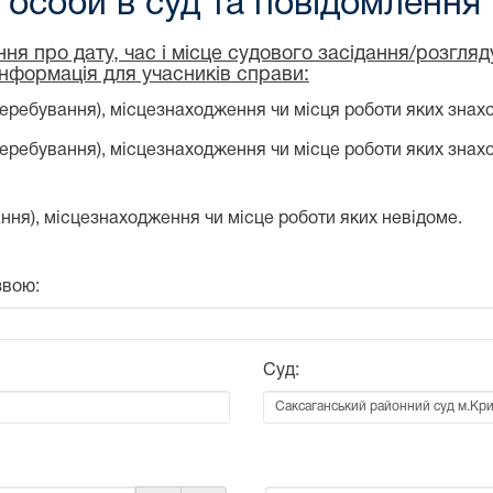
особи в суд та повідомлення
ня про дату, час і місце судового засідання/розгля
інформація для учасників справи:
еребування), місцезнаходження чи місця роботи яких знахо
перебування), місцезнаходження чи місце роботи яких знах
ння), місцезнаходження чи місце роботи яких невідоме.
звою:
Суд: