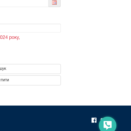
024 року,
шук
тити