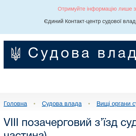
Отримуйте інформацію лише з
Єдиний Контакт-центр судової влад
Судова влад
Головна
•
Судова влада
•
Вищі органи 
VІII позачерговий з’їзд с