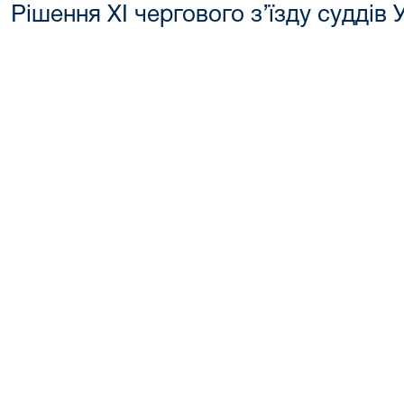
Рішення XІ чергового з’їзду суддів 