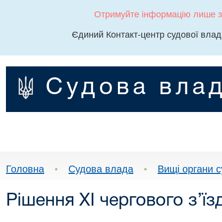
Отримуйте інформацію лише з
Єдиний Контакт-центр судової влад
Судова влад
Головна
•
Судова влада
•
Вищі органи 
Рішення XІ чергового з’їз