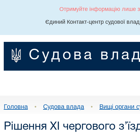
Отримуйте інформацію лише з
Єдиний Контакт-центр судової влад
Судова влад
Головна
•
Судова влада
•
Вищі органи 
Рішення XІ чергового з’їз