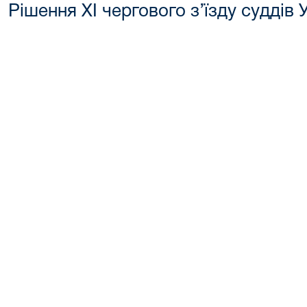
Рішення XІ чергового з’їзду суддів 