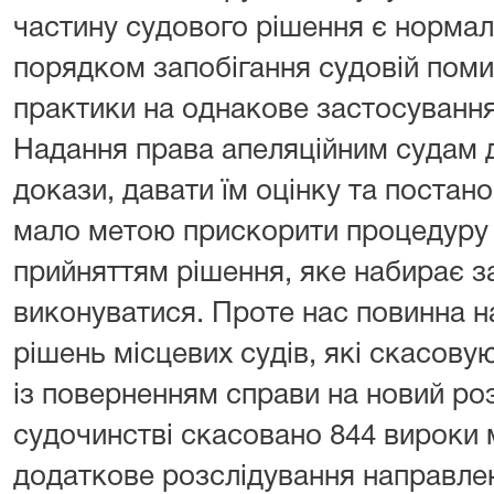
частину судового рішення є норма
порядком запобігання судовій поми
практики на однакове застосування
Надання права апеляційним судам 
докази, давати їм оцінку та поста
мало метою прискорити процедуру 
прийняттям рішення, яке набирає за
виконуватися. Проте нас повинна н
рішень місцевих судів, які скасов
із поверненням справи на новий роз
судочинстві скасовано 844 вироки мі
додаткове розслідування направлен