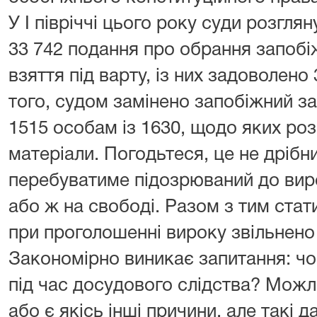
У I півріччі цього року суди розглян
33 742 подання про обрання запобіж
взяття під варту, із них задоволено 
того, судом замінено запобіжний зах
1515 особам із 1630, щодо яких роз
матеріали. Погодьтеся, це не дрібн
перебуватиме підозрюваний до вир
або ж на свободі. Разом з тим стати
при проголошенні вироку звільнено 
Закономірно виникає запитання: чо
під час досудового слідства? Можл
або є якісь інші причини, але такі 