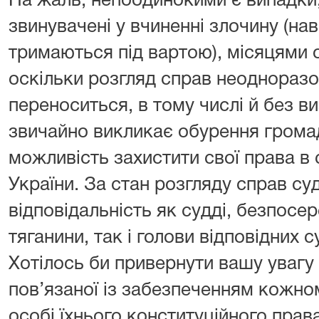
На жаль, непоодинокими є випадки,
звинувачені у вчиненні злочину (нав
тримаються під вартою), місяцями 
оскільки розгляд справ неодноразо
переноситься, в тому числі й без в
звичайно викликає обурення громад
можливість захистити свої права в 
України. За стан розгляду справ с
відповідальність як судді, безпосе
тяганини, так і голови відповідних с
Хотілось би привернути вашу увагу 
пов’язаної із забезпеченням кожно
особі їхнього конституційного прав