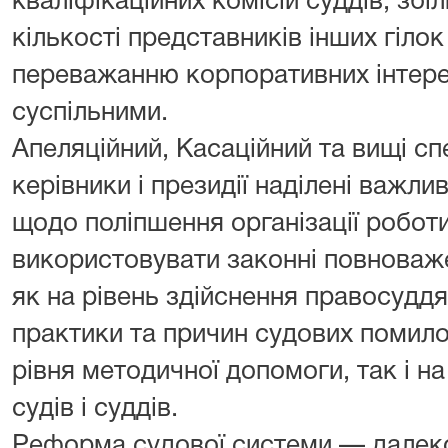
кваліфікаційних комісій суддів, збі
кількості представників інших гіло
переважанню корпоративних інтерес
суспільними.
Апеляційний, Касаційний та вищі спе
керівники і президії наділені важ
щодо поліпшення організації роботи 
використовувати законні повноваж
як на рівень здійснення правосудд
практики та причин судових помил
рівня методичної допомоги, так і на
судів і суддів.
Реформа судової системи — далек