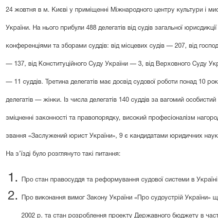
24 жовтня в м. Києві у приміщенні Міжнародного центру культури і мис
України. На нього прибули 488 делегатів від судів загальної юрисдикції
конференціями та зборами суддів: від місцевих судів — 207, від госпо
— 137, від Конституційного Суду України — 3, від Верховного Суду Ук
— 11 суддів. Третина делегатів має досвід судової роботи понад 10 ро
делегатів — жінки. Із числа делегатів 140 суддів за вагомий особистий
зміцненні законності та правопорядку, високий професіоналізм нагор
звання «Заслужений юрист України», 9 є кандидатами юридичних наук, 
На з’їзді було розглянуто такі питання:
Про стан правосуддя та реформування судової системи в Україні
Про виконання вимог Закону України «Про судоустрій України» щ
2002 р. та стан розроблення проекту Державного бюджету в части