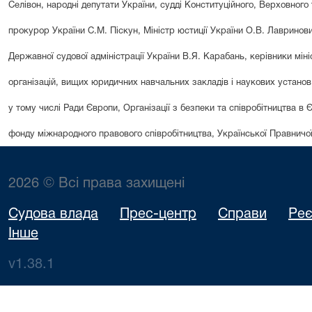
Селівон, народні депутати України, судді Конституційного, Верховного
прокурор України С.М. Піскун, Міністр юстиції України О.В. Лавринови
Державної судової адміністрації України В.Я. Карабань, керівники мін
організацій, вищих юридичних навчальних закладів і наукових установ
у тому числі Ради Європи, Організації з безпеки та співробітництва в 
фонду міжнародного правового співробітництва, Української Правничої
2026 © Всі права захищені
Судова влада
Прес-центр
Справи
Реє
Інше
v1.38.1